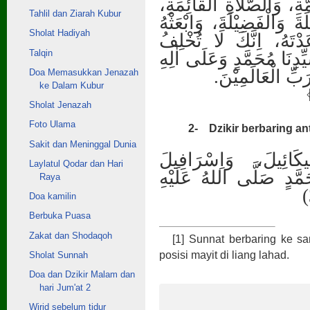
مَّةِ، وَالصَّلَاةِ الْقَائِمَةِ
Tahlil dan Ziarah Kubur
َ وَالْفَضِيْلَةَ، وَابْعَثْهُ
Sholat Hadiyah
تَهُ، اِنَّكَ لَا تُخْلِفُ
Talqin
دِنَا مُحَمَّدٍ وَعَلَى اٰلِهِ
رَبِّ الْعَالَمِيْنَ
Doa Memasukkan Jenazah
ke Dalam Kubur
Sholat Jenazah
Foto Ulama
2-
Dzikir berbaring an
Sakit dan Meninggal Dunia
كَائِيلَ، وَاِسْرَافِيلَ
Laylatul Qodar dan Hari
َمَّدٍ صَلَّى اللهُ عَلَيْهِ
Raya
Doa kamilin
Berbuka Puasa
Zakat dan Shodaqoh
[1]
Sunnat berbaring ke sa
posisi mayit di liang lahad.
Sholat Sunnah
Doa dan Dzikir Malam dan
hari Jum'at 2
Wirid sebelum tidur