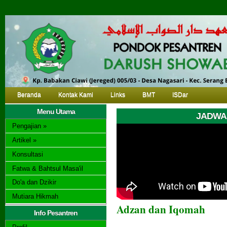
Beranda
Kontak Kami
Links
BMT
ISDar
Menu Utama
JADWAL
Pengajian »
Artikel »
Konsultasi
Fatwa & Bahtsul Masa'il
Do'a dan Dzikir
Mutiara Hikmah
Adzan dan Iqomah
Info Pesantren