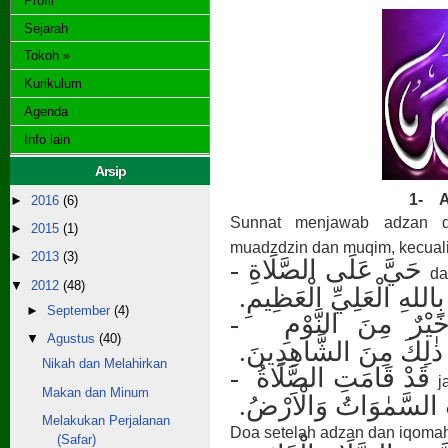
Profil
Sejarah
Tokoh »
Kurikulum
Agenda
Info lain
Arsip
1-
►
2016
(6)
Sunnat menjawab adzan 
►
2015
(1)
muadzdzin dan muqim, kecuali
►
2013
(3)
-
حَيَّ عَلَى الصَّلَاةِ
d
▼
2012
(48)
ّا بِاللهِ الْعَلِيِّ الْعَظِيمِ
►
September
(4)
-
خَيْرٌ مِنَ النَّوْمِ
▼
Agustus
(40)
َى ذٰلِكَ مِنَ الشَّاهِدِينَ
Nikah dan Melahirkan
-
قَدْ قَامَتِ الصَّلَاةُ
j
Makan dan Minum
ِ السَّمٰوَاتُ وَالْاَرْضُ
Melakukan Perjalanan
Doa setelah adzan dan iqoma
(Safar)