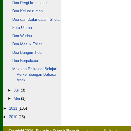
Doa Pergi ke masjid
Doa Keluar rumah
Doa dan Dzikir dalam Sholat
Foto Ulama
Doa Wudhu
Doa Masuk Toilet
Doa Bangun Tidur
Doa Berpakaian
Makalah Psikologi Belajar:
Perkembangan Bahasa
Anak
►
Juli
(3)
►
Mei
(1)
►
2011
(135)
►
2010
(26)
Copyright 2024 -
Pesantren Darush Showab - معهد دار الصواب الاسلامي