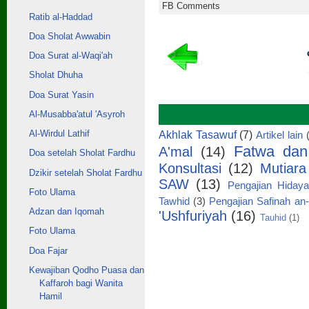
FB Comments
Ratib al-Haddad
Doa Sholat Awwabin
Doa Surat al-Waqi'ah
Sholat Dhuha
Doa Surat Yasin
Al-Musabba'atul 'Asyroh
Akhlak Tasawuf
(7)
Al-Wirdul Lathif
Artikel lain
Fatwa dan
A'mal
(14)
Doa setelah Sholat Fardhu
Konsultasi
(12)
Mutiar
Dzikir setelah Sholat Fardhu
SAW
(13)
Pengajian Hidaya
Foto Ulama
Tawhid
(3)
Pengajian Safinah an
Adzan dan Iqomah
'Ushfuriyah
(16)
Tauhid
(1)
Foto Ulama
Doa Fajar
Kewajiban Qodho Puasa dan
Kaffaroh bagi Wanita
Hamil