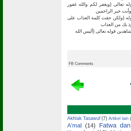
ه تعالى {ويغفر لكم والله غفور
أنت خير الراحمين
وله {ولكن حقت كلمة العذاب على
ذ بك من العذاب
شاهدين قوله تعالى {أليس الله
FB Comments
Akhlak Tasawuf
(7)
Artikel lain
Fatwa dan
A'mal
(14)