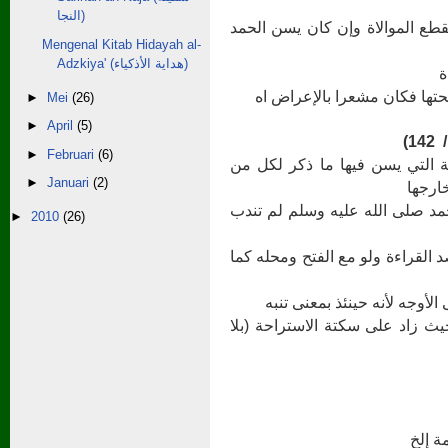
النجا)
(ع الموالاة وإن كان يسن الحمد
Mengenal Kitab Hidayah al-
Adzkiya' (هداية الأذكياء)
(
حتها فكان مشعرا بالإعراض اه
►
Mei
(26)
►
April
(5)
►
Februari
(6)
(ية التي يسن فيها ما ذكر لكل من
►
Januari
(2)
ارجها
حمد صلى الله عليه وسلم لم تندب
►
2010
(26)
(د القراءة ولو مع الفتح ومحله كما
لأوجه لأنه حينئذ بمعنى تنبه
(ث زاد على سكتة الاستراحة (بلا
( إلخ