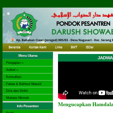
Beranda
Kontak Kami
Links
BMT
ISDar
Menu Utama
JADWAL
Pengajian »
Artikel »
Konsultasi
Fatwa & Bahtsul Masa'il
Do'a dan Dzikir
Mutiara Hikmah
Mengucapkan Hamdalah 
Info Pesantren