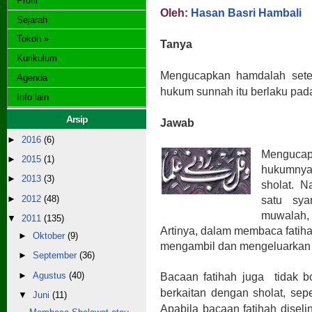
Profil
Oleh:
Hasan Basri Hambali
Sejarah
Tokoh »
Tanya
Kurikulum
Mengucapkan hamdalah sete
Agenda
hukum sunnah itu berlaku pad
Info lain
Arsip
Jawab
►
2016
(6)
Mengucap
►
2015
(1)
hukumnya
►
2013
(3)
sholat. 
►
2012
(48)
satu sya
muwalah, 
▼
2011
(135)
Artinya, dalam membaca fatihah
►
Oktober
(9)
mengambil dan mengeluarkan
►
September
(36)
►
Agustus
(40)
Bacaan fatihah juga tidak bo
berkaitan dengan sholat, sep
▼
Juni
(11)
Apabila bacaan fatihah diseli