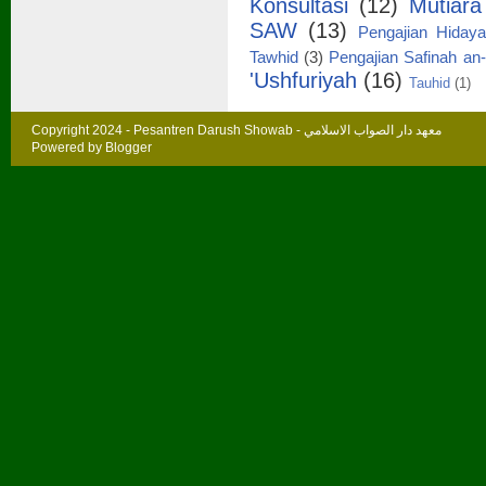
Konsultasi
(12)
Mutiar
SAW
(13)
Pengajian Hidaya
Tawhid
(3)
Pengajian Safinah an
'Ushfuriyah
(16)
Tauhid
(1)
Copyright 2024 -
Pesantren Darush Showab - معهد دار الصواب الاسلامي
Powered by
Blogger