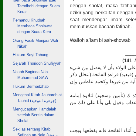
Membaca Sholawat atau
dengan sholat, maka fatihah
Tarodhdhi dengan Suara
Keras
dzikir yang berkaitan dengan
saat mendengar imam seles
Pemandu Khutbah
Membaca Sholawat
memutuskan bacaan fatihah.
dengan Suara Kera...
Walloh a’lam bi ash-showab
Orang Fasik Menjadi Wali
Nikah
ـــــــ
Hukum Bayi Tabung
Sejarah Thoriqoh Shufiyyah
( على الولاء بأن لا يفصل بين شيء
Nasab Baginda Nabi
(فيعيد) قراءة الفاتحة (بتخلل ذكر
Muhammad SAW
ض آية من غيرها وكحمد عاطس وإن
Hukum Bermadzhab
Mengenal Kitab Jauharoh at-
(اة ك (تأمين وسجود) لتلاوة إمامه
Tauhid (جوهرة التوحيد)
ذاب وقول بلى وأنا على ذلك من
Mengucapkan Hamdalah
setelah Bersin dalam
Sholat
Sekilas tentang Kitab
(ناء الفاتحة فإنه يقطعها ويجب
Safinah an-Naja (سفينة