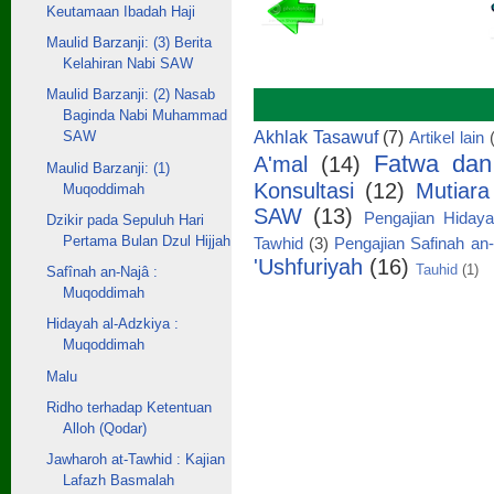
Keutamaan Ibadah Haji
Maulid Barzanji: (3) Berita
Kelahiran Nabi SAW
Maulid Barzanji: (2) Nasab
Baginda Nabi Muhammad
Akhlak Tasawuf
(7)
SAW
Artikel lain
Fatwa dan
A'mal
(14)
Maulid Barzanji: (1)
Konsultasi
(12)
Mutiar
Muqoddimah
SAW
(13)
Pengajian Hidaya
Dzikir pada Sepuluh Hari
Pertama Bulan Dzul Hijjah
Tawhid
(3)
Pengajian Safinah an
'Ushfuriyah
(16)
Tauhid
(1)
Safînah an-Najâ :
Muqoddimah
Hidayah al-Adzkiya :
Muqoddimah
Malu
Ridho terhadap Ketentuan
Alloh (Qodar)
Jawharoh at-Tawhid : Kajian
Lafazh Basmalah