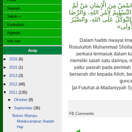
Profil
مِنَ الْإِيمَانِ مَنْ لَمْ
Sejarah
لتَّسْلِيمُ لِأَمْرِ اللهِ، وَالرِّضَا
Tokoh »
لتَّوَكُّلُ عَلَى اللهِ، وَالصَّبْرُ
Kurikulum
لْأُولَى
Agenda
Dalam hadits riwayat Im
Info lain
Rosululloh Muhammad Shollall
Arsip
perkara termasuk dalam ka
►
2016
(6)
memiliki salah satu darinya,
yaitu: pasrah pada perintah 
►
2015
(1)
berserah diri kepada Alloh, 
►
2013
(3)
gunca
►
2012
(48)
[al-Futuhat al-Madaniyyah S
▼
2011
(135)
►
Oktober
(9)
▼
September
(36)
FB Comments
Belum Mampu
Melaksanakan Ibadah
Haji