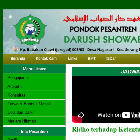
Beranda
Kontak Kami
Links
BMT
ISDar
Menu Utama
JADWAL
Pengajian »
Artikel »
Konsultasi
Fatwa & Bahtsul Masa'il
Do'a dan Dzikir
Mutiara Hikmah
Ridho terhadap Ketent
Info Pesantren